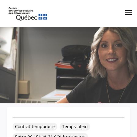
Me
Contrat temporaire
Temps plein
Entre 26.15$ et 31.06$ brut/heure