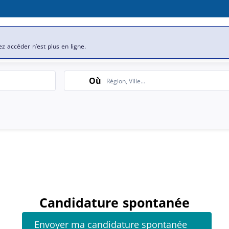
s offres d’emploi
ez accéder n’est plus en ligne.
Search
Où
Candidature spontanée
Envoyer ma candidature spontanée